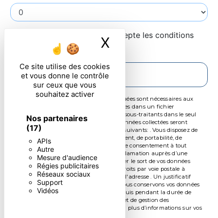
En cochant cette case, j'accepte les conditions
X
Masquer le ban
particulières ci-dessous **
Ce site utilise des cookies
ENVOYER
et vous donne le contrôle
sur ceux que vous
souhaitez activer
** Les données personnelles communiquées sont nécessaires aux
fins de vous contacter et sont enregistrées dans un fichier
informatisé. Elles sont destinées à et ses sous-traitants dans le seul
Nos partenaires
but de répondre à votre message. Les données collectées seront
(17)
communiquées aux seuls destinataires suivants: . Vous disposez de
droits d’accès, de rectification, d’effacement, de portabilité, de
APIs
limitation, d’opposition, de retrait de votre consentement à tout
Autre
moment et du droit d’introduire une réclamation auprès d’une
Mesure d'audience
autorité de contrôle, ainsi que d’organiser le sort de vos données
Régies publicitaires
post-mortem. Vous pouvez exercer ces droits par voie postale à
Réseaux sociaux
l'adresse ou par courrier électronique à l'adresse . Un justificatif
Support
d'identité pourra vous être demandé. Nous conservons vos données
Vidéos
pendant la période de prise de contact puis pendant la durée de
prescription légale aux fins probatoires et de gestion des
contentieux. Consultez le site cnil.fr pour plus d’informations sur vos
droits.