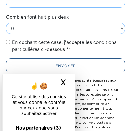
Combien font huit plus deux
En cochant cette case, j'accepte les conditions
particulières ci-dessous **
ENVOYER
X
Masquer le ban
** Les données personnelles communiquées sont nécessaires aux
fins de vous contacter et sont enregistrées dans un fichier
informatisé. Elles sont destinées à et ses sous-traitants dans le seul
but de répondre à votre message. Les données collectées seront
Ce site utilise des cookies
communiquées aux seuls destinataires suivants: . Vous disposez de
et vous donne le contrôle
droits d’accès, de rectification, d’effacement, de portabilité, de
sur ceux que vous
limitation, d’opposition, de retrait de votre consentement à tout
souhaitez activer
moment et du droit d’introduire une réclamation auprès d’une
autorité de contrôle, ainsi que d’organiser le sort de vos données
post-mortem. Vous pouvez exercer ces droits par voie postale à
Nos partenaires
(3)
l'adresse ou par courrier électronique à l'adresse . Un justificatif