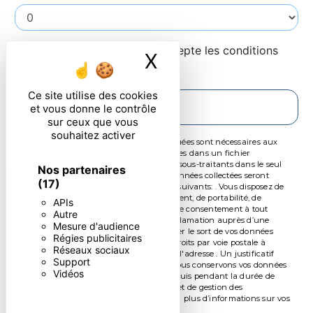
En cochant cette case, j'accepte les conditions
X
Masquer le ban
particulières ci-dessous **
Ce site utilise des cookies
ENVOYER
et vous donne le contrôle
sur ceux que vous
souhaitez activer
** Les données personnelles communiquées sont nécessaires aux
fins de vous contacter et sont enregistrées dans un fichier
informatisé. Elles sont destinées à et ses sous-traitants dans le seul
Nos partenaires
but de répondre à votre message. Les données collectées seront
(17)
communiquées aux seuls destinataires suivants: . Vous disposez de
droits d’accès, de rectification, d’effacement, de portabilité, de
APIs
limitation, d’opposition, de retrait de votre consentement à tout
Autre
moment et du droit d’introduire une réclamation auprès d’une
Mesure d'audience
autorité de contrôle, ainsi que d’organiser le sort de vos données
Régies publicitaires
post-mortem. Vous pouvez exercer ces droits par voie postale à
Réseaux sociaux
l'adresse ou par courrier électronique à l'adresse . Un justificatif
Support
d'identité pourra vous être demandé. Nous conservons vos données
Vidéos
pendant la période de prise de contact puis pendant la durée de
prescription légale aux fins probatoires et de gestion des
contentieux. Consultez le site cnil.fr pour plus d’informations sur vos
droits.