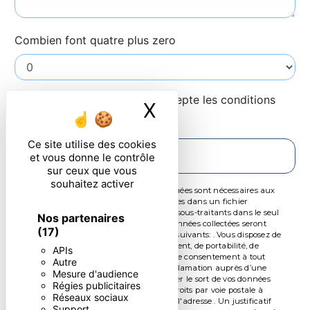
Combien font quatre plus zero
En cochant cette case, j'accepte les conditions
X
Masquer le ban
particulières ci-dessous **
Ce site utilise des cookies
ENVOYER
et vous donne le contrôle
sur ceux que vous
souhaitez activer
** Les données personnelles communiquées sont nécessaires aux
fins de vous contacter et sont enregistrées dans un fichier
informatisé. Elles sont destinées à et ses sous-traitants dans le seul
Nos partenaires
but de répondre à votre message. Les données collectées seront
(17)
communiquées aux seuls destinataires suivants: . Vous disposez de
droits d’accès, de rectification, d’effacement, de portabilité, de
APIs
limitation, d’opposition, de retrait de votre consentement à tout
Autre
moment et du droit d’introduire une réclamation auprès d’une
Mesure d'audience
autorité de contrôle, ainsi que d’organiser le sort de vos données
Régies publicitaires
post-mortem. Vous pouvez exercer ces droits par voie postale à
Réseaux sociaux
l'adresse ou par courrier électronique à l'adresse . Un justificatif
Support