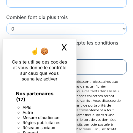
Combien font dix plus trois
En cochant cette case, j'accepte les conditions
X
Masquer le ban
particulières ci-dessous **
Ce site utilise des cookies
ENVOYER
et vous donne le contrôle
sur ceux que vous
souhaitez activer
** Les données personnelles communiquées sont nécessaires aux
fins de vous contacter et sont enregistrées dans un fichier
informatisé. Elles sont destinées à et ses sous-traitants dans le seul
Nos partenaires
but de répondre à votre message. Les données collectées seront
(17)
communiquées aux seuls destinataires suivants: . Vous disposez de
droits d’accès, de rectification, d’effacement, de portabilité, de
APIs
limitation, d’opposition, de retrait de votre consentement à tout
Autre
moment et du droit d’introduire une réclamation auprès d’une
Mesure d'audience
autorité de contrôle, ainsi que d’organiser le sort de vos données
Régies publicitaires
post-mortem. Vous pouvez exercer ces droits par voie postale à
Réseaux sociaux
l'adresse ou par courrier électronique à l'adresse . Un justificatif
Support