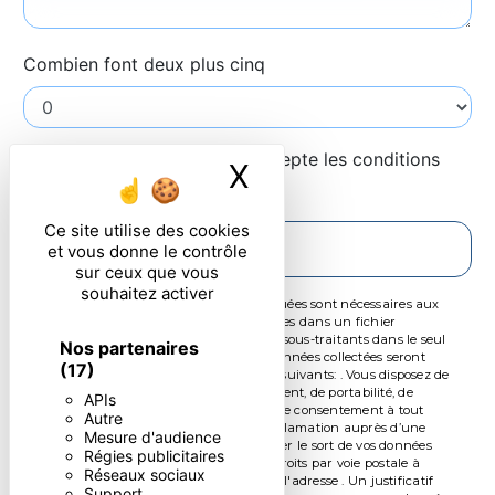
Combien font deux plus cinq
En cochant cette case, j'accepte les conditions
X
Masquer le ban
particulières ci-dessous **
Ce site utilise des cookies
ENVOYER
et vous donne le contrôle
sur ceux que vous
souhaitez activer
** Les données personnelles communiquées sont nécessaires aux
fins de vous contacter et sont enregistrées dans un fichier
informatisé. Elles sont destinées à et ses sous-traitants dans le seul
Nos partenaires
but de répondre à votre message. Les données collectées seront
(17)
communiquées aux seuls destinataires suivants: . Vous disposez de
droits d’accès, de rectification, d’effacement, de portabilité, de
APIs
limitation, d’opposition, de retrait de votre consentement à tout
Autre
moment et du droit d’introduire une réclamation auprès d’une
Mesure d'audience
autorité de contrôle, ainsi que d’organiser le sort de vos données
Régies publicitaires
post-mortem. Vous pouvez exercer ces droits par voie postale à
Réseaux sociaux
l'adresse ou par courrier électronique à l'adresse . Un justificatif
Support