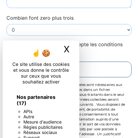
Combien font zero plus trois
En cochant cette case, j'accepte les conditions
X
Masquer le ban
particulières ci-dessous **
Ce site utilise des cookies
ENVOYER
et vous donne le contrôle
sur ceux que vous
souhaitez activer
** Les données personnelles communiquées sont nécessaires aux
fins de vous contacter et sont enregistrées dans un fichier
informatisé. Elles sont destinées à et ses sous-traitants dans le seul
Nos partenaires
but de répondre à votre message. Les données collectées seront
(17)
communiquées aux seuls destinataires suivants: . Vous disposez de
droits d’accès, de rectification, d’effacement, de portabilité, de
APIs
limitation, d’opposition, de retrait de votre consentement à tout
Autre
moment et du droit d’introduire une réclamation auprès d’une
Mesure d'audience
autorité de contrôle, ainsi que d’organiser le sort de vos données
Régies publicitaires
post-mortem. Vous pouvez exercer ces droits par voie postale à
Réseaux sociaux
l'adresse ou par courrier électronique à l'adresse . Un justificatif
Support