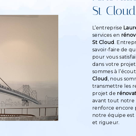
St Cloud
L’entreprise
Laur
services en
rénov
St Cloud
. Entrep
savoir-faire de q
pour vous satisf
dans votre proje
sommes à l’écoute
Cloud
, nous somm
transmettre les 
projet de
rénova
avant tout notre 
renforce encore p
notre équipe est 
et rigueur.