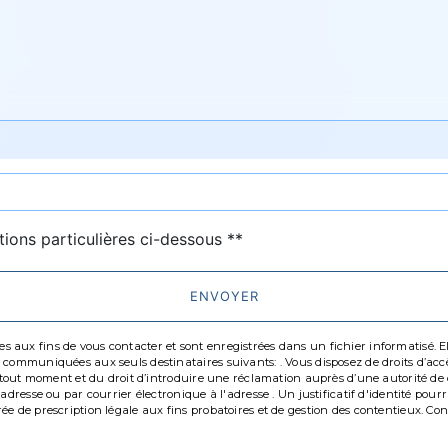
deau des cookies
tions particulières ci-dessous **
ENVOYER
ux fins de vous contacter et sont enregistrées dans un fichier informatisé. Elle
communiquées aux seuls destinataires suivants: . Vous disposez de droits d’accès,
à tout moment et du droit d’introduire une réclamation auprès d’une autorité de c
'adresse ou par courrier électronique à l'adresse . Un justificatif d'identité p
 de prescription légale aux fins probatoires et de gestion des contentieux. Consul