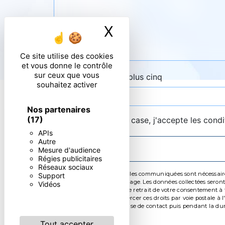
X
Masquer le ban
Ce site utilise des cookies
et vous donne le contrôle
sur ceux que vous
Combien font zero plus cinq
souhaitez activer
Nos partenaires
(17)
En cochant cette case, j'accepte les condi
APIs
Autre
Mesure d'audience
Régies publicitaires
Réseaux sociaux
** Les données personnelles communiquées sont nécessaires a
Support
de répondre à votre message. Les données collectées seront 
Vidéos
limitation, d’opposition, de retrait de votre consentement 
mortem. Vous pouvez exercer ces droits par voie postale à l
pendant la période de prise de contact puis pendant la durée
Tout accepter