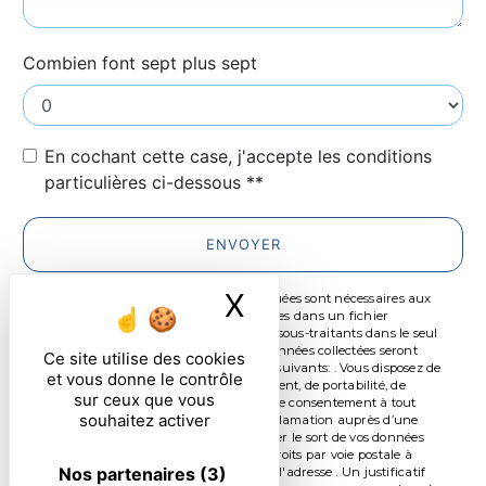
Combien font sept plus sept
En cochant cette case, j'accepte les conditions
particulières ci-dessous **
ENVOYER
X
Masquer le ban
** Les données personnelles communiquées sont nécessaires aux
fins de vous contacter et sont enregistrées dans un fichier
informatisé. Elles sont destinées à et ses sous-traitants dans le seul
but de répondre à votre message. Les données collectées seront
Ce site utilise des cookies
communiquées aux seuls destinataires suivants: . Vous disposez de
et vous donne le contrôle
droits d’accès, de rectification, d’effacement, de portabilité, de
sur ceux que vous
limitation, d’opposition, de retrait de votre consentement à tout
souhaitez activer
moment et du droit d’introduire une réclamation auprès d’une
autorité de contrôle, ainsi que d’organiser le sort de vos données
post-mortem. Vous pouvez exercer ces droits par voie postale à
Nos partenaires
(3)
l'adresse ou par courrier électronique à l'adresse . Un justificatif