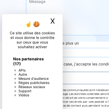
X
Masquer le ban
Ce site utilise des cookies
et vous donne le contrôle
sur ceux que vous
Combien font quatre plus un
souhaitez activer
Nos partenaires
(17)
En cochant cette case, j'accepte les condi
APIs
Autre
Mesure d'audience
Régies publicitaires
Réseaux sociaux
** Les données personnelles communiquées sont nécessaires a
Support
de répondre à votre message. Les données collectées seront 
Vidéos
limitation, d’opposition, de retrait de votre consentement 
mortem. Vous pouvez exercer ces droits par voie postale à l
pendant la période de prise de contact puis pendant la durée