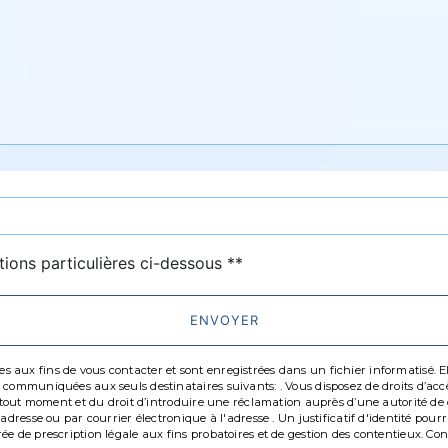
deau des cookies
tions particulières ci-dessous **
ENVOYER
ux fins de vous contacter et sont enregistrées dans un fichier informatisé. Elle
communiquées aux seuls destinataires suivants: . Vous disposez de droits d’accès,
à tout moment et du droit d’introduire une réclamation auprès d’une autorité de c
'adresse ou par courrier électronique à l'adresse . Un justificatif d'identité p
 de prescription légale aux fins probatoires et de gestion des contentieux. Consul