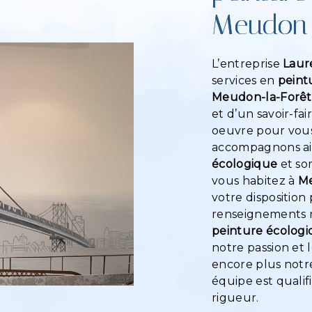
Meudon-
L’entreprise
Laur
services en
peint
Meudon-la-Forêt
et d’un savoir-fa
oeuvre pour vous 
accompagnons ain
écologique
et so
vous habitez à
Me
votre disposition
renseignements n
peinture écolog
notre passion et 
encore plus notre
équipe est qualif
rigueur.