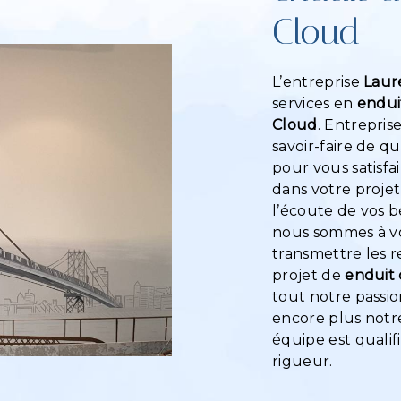
Cloud
L’entreprise
Laur
services en
endui
Cloud
. Entrepris
savoir-faire de q
pour vous satisf
dans votre proje
l’écoute de vos b
nous sommes à vo
transmettre les 
projet de
enduit 
tout notre passio
encore plus notre
équipe est qualif
rigueur.