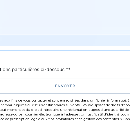
deau des cookies
tions particulières ci-dessous **
ENVOYER
ux fins de vous contacter et sont enregistrées dans un fichier informatisé. Elle
communiquées aux seuls destinataires suivants: . Vous disposez de droits d’accès,
à tout moment et du droit d’introduire une réclamation auprès d’une autorité de c
'adresse ou par courrier électronique à l'adresse . Un justificatif d'identité p
 de prescription légale aux fins probatoires et de gestion des contentieux. Consul