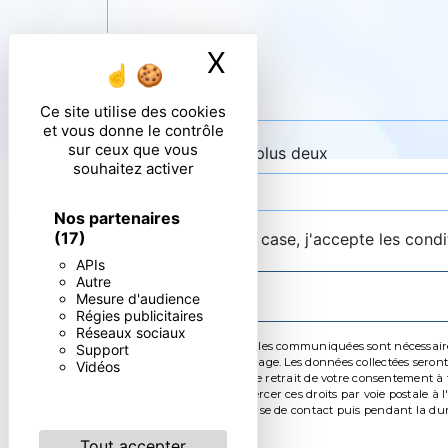
X
Masquer le ban
Ce site utilise des cookies
et vous donne le contrôle
sur ceux que vous
Combien font trois plus deux
souhaitez activer
Nos partenaires
(17)
En cochant cette case, j'accepte les condi
APIs
Autre
Mesure d'audience
Régies publicitaires
Réseaux sociaux
** Les données personnelles communiquées sont nécessaires a
Support
de répondre à votre message. Les données collectées seront 
Vidéos
limitation, d’opposition, de retrait de votre consentement 
mortem. Vous pouvez exercer ces droits par voie postale à l
pendant la période de prise de contact puis pendant la durée
Tout accepter