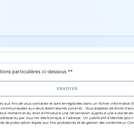
deau des cookies
tions particulières ci-dessous **
ENVOYER
ux fins de vous contacter et sont enregistrées dans un fichier informatisé. Elle
communiquées aux seuls destinataires suivants: . Vous disposez de droits d’accès,
à tout moment et du droit d’introduire une réclamation auprès d’une autorité de c
'adresse ou par courrier électronique à l'adresse . Un justificatif d'identité p
 de prescription légale aux fins probatoires et de gestion des contentieux. Consul