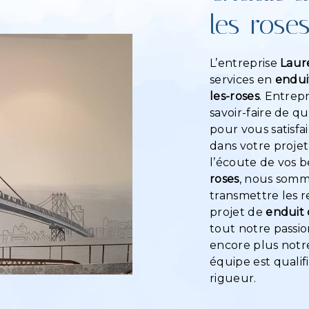
les-rose
L’entreprise
Laur
services en
endui
les-roses
. Entrep
savoir-faire de q
pour vous satisf
dans votre proje
l’écoute de vos b
roses
, nous somm
transmettre les 
projet de
enduit 
tout notre passio
encore plus notre
équipe est qualif
rigueur.