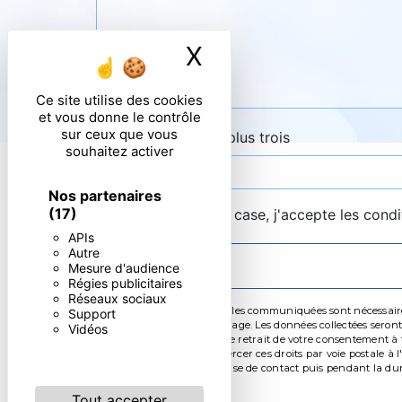
X
Masquer le ban
Ce site utilise des cookies
et vous donne le contrôle
sur ceux que vous
Combien font cinq plus trois
souhaitez activer
Nos partenaires
(17)
En cochant cette case, j'accepte les condi
APIs
Autre
Mesure d'audience
Régies publicitaires
Réseaux sociaux
** Les données personnelles communiquées sont nécessaires a
Support
de répondre à votre message. Les données collectées seront 
Vidéos
limitation, d’opposition, de retrait de votre consentement 
mortem. Vous pouvez exercer ces droits par voie postale à l
pendant la période de prise de contact puis pendant la durée
Tout accepter